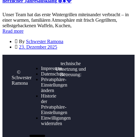
herzlicher Jahresausklang ❄️🌲🩵
Unser Team hat das erste Wintergrillen miteinander verbracht – in
einer warmen, familiären Atmosphäre mit frisch Gegrilltem,
selbstgebackenen Waffeln, Kuchen,
Read more
By
Schwester Ramona
23. Dezember 2025
technische
Impressum
Umsetzung und
©
Datenschutz
Betreuung:
Schwester
Privatsphäre-
Ramona
Einstellungen
ändern
Historie
der
Privatsphäre-
Einstellungen
Einwilligungen
widerrufen