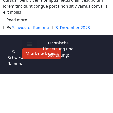
Cursus libero viverra tempus netus diam vestibulum
lorem tincidunt congue porta non sit vivamus convallis
elit mollis
Read more
By
Schwester Ramona
3. Dezember 2023
technische
Umsetzung und
©
Mitarbeiterbereich
Privatsphäre-Einstellungen ändern
Historie der Privatsphäre-Einstellungen
Einwilligungen widerrufen
Betreuung:
Schwester
Ramona