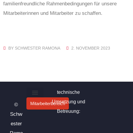
familienfreundliche Rahmenbedingungen für unsere
Mitarbeiterinnen und Mitarbeiter zu schaffen.
BY
SCHWESTER RAMONA
2. NOVEMBER 2023
technische
Umsetzung und
Privatsphäre-Einstellungen ändern
Historie der Privatsphäre-Einstellungen
Einwilligungen widerrufen
Mitarbeiterbereich
©
Betreuung:
Schw
ester