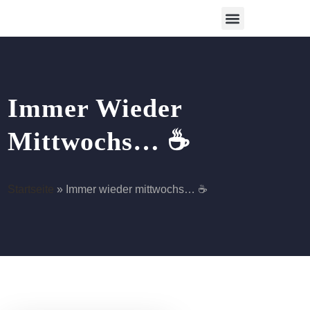
Betreutes Wohnen
Immer Wieder
Mittwochs… ☕️
Startseite
»
Immer wieder mittwochs… ☕️